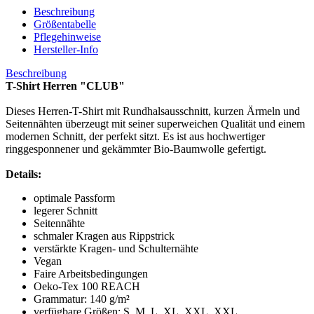
Beschreibung
Größentabelle
Pflegehinweise
Hersteller-Info
Beschreibung
T-Shirt Herren "CLUB"
Dieses Herren-T-Shirt mit Rundhalsausschnitt, kurzen Ärmeln und
Seitennähten überzeugt mit seiner superweichen Qualität und einem
modernen Schnitt, der perfekt sitzt. Es ist aus hochwertiger
ringgesponnener und gekämmter Bio-Baumwolle gefertigt.
Details:
optimale Passform
legerer Schnitt
Seitennähte
schmaler Kragen aus Rippstrick
verstärkte Kragen- und Schulternähte
Vegan
Faire Arbeitsbedingungen
Oeko-Tex 100 REACH
Grammatur: 140 g/m²
verfügbare Größen: S, M, L, XL, XXL, XXL