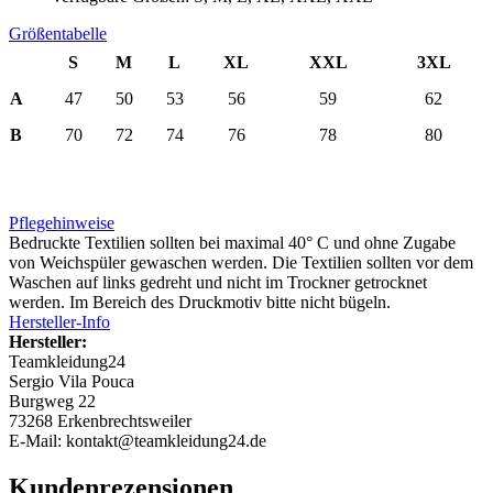
Größentabelle
S
M
L
XL
XXL
3XL
A
47
50
53
56
59
62
B
70
72
74
76
78
80
Pflegehinweise
Bedruckte Textilien sollten bei maximal 40° C und ohne Zugabe
von Weichspüler gewaschen werden. Die Textilien sollten vor dem
Waschen auf links gedreht und nicht im Trockner getrocknet
werden. Im Bereich des Druckmotiv bitte nicht bügeln.
Hersteller-Info
Hersteller:
Teamkleidung24
Sergio Vila Pouca
Burgweg 22
73268 Erkenbrechtsweiler
E-Mail: kontakt@teamkleidung24.de
Kundenrezensionen